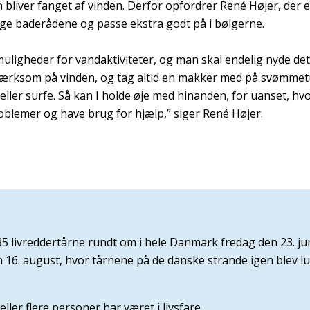
n bliver fanget af vinden. Derfor opfordrer René Højer, der e
ølge baderådene og passe ekstra godt på i bølgerne.
uligheder for vandaktiviteter, og man skal endelig nyde det, n
rksom på vinden, og tag altid en makker med på svømmetur
eller surfe. Så kan I holde øje med hinanden, for uanset, hv
lemer og have brug for hjælp,” siger René Højer.
5 livreddertårne rundt om i hele Danmark fredag den 23. ju
16. august, hvor tårnene på de danske strande igen blev lu
eller flere personer har været i livsfare.