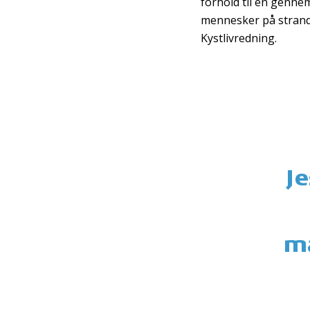
forhold til en gennem
mennesker på strande
Kystlivredning.
J
ma