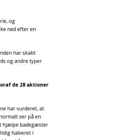
rie, og
ke ned efter en
vinden har skabt
rds og andre typer
voraf de 28 aktioner
ne har vurderet, at
 normalt ser på en
at hjælpe badegæster
dig halveret i