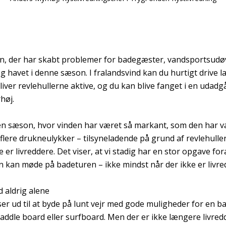
n, der har skabt problemer for badegæster, vandsportsudø
 havet i denne sæson. I fralandsvind kan du hurtigt drive l
iver revlehullerne aktive, og du kan blive fanget i en udad
høj.
en sæson, hvor vinden har været så markant, som den har væ
lere drukneulykker – tilsyneladende på grund af revlehuller
e er livreddere. Det viser, at vi stadig har en stor opgave fo
kan møde på badeturen – ikke mindst når der ikke er livredd
 aldrig alene
 ud til at byde på lunt vejr med gode muligheder for en bad
ddle board eller surfboard. Men der er ikke længere livredde