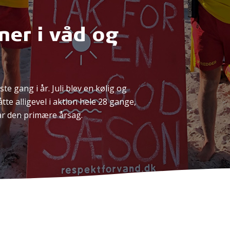
er i våd og
e gang i år. Juli blev en kølig og
e alligevel i aktion hele 28 gange,
 var den primære årsag.