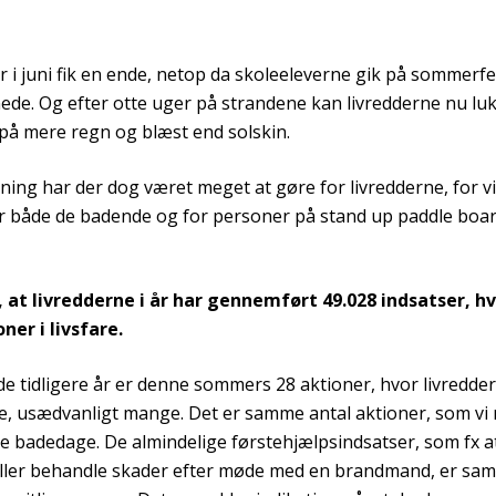
 i juni fik en ende, netop da skoleeleverne gik på sommerfe
ede. Og efter otte uger på strandene kan livredderne nu luk
på mere regn og blæst end solskin.
tning har der dog været meget at gøre for livredderne, for 
for både de badende og for personer på stand up paddle boa
r, at livredderne i år har gennemført 49.028 indsatser, h
ner i livsfare.
 tidligere år er denne sommers 28 aktioner, hvor livredder
are, usædvanligt mange. Det er samme antal aktioner, som vi
e badedage. De almindelige førstehjælpsindsatser, som fx 
eller behandle skader efter møde med en brandmand, er samti