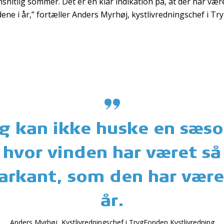
snitlig sommer. Det er en klar indikation på, at der har vær
ne i år,” fortæller Anders Myrhøj, kystlivredningschef i T
eg kan ikke huske en sæso
hvor vinden har været så
rkant, som den har være
år.
Anders Myrhøj, Kystlivredningschef i TrygFonden Kystlivredning