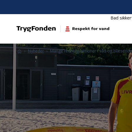
Bad sikker
Respektforvand.dk
Nyheder