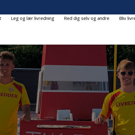
t
Leg og lær livredning
Red dig selv og andre
Bliv liv
Mange redningsaktioner i våd og blæsende badesæson