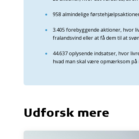
958 almindelige førstehjælpsaktione
3.405 forebyggende aktioner, hvor li
fralandsvind eller at få dem til at sv
44.637 oplysende indsatser, hvor li
hvad man skal være opmærksom på i
Udforsk mere