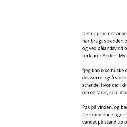
Det er primært vinde
har brugt stranden og
og ved pålandsvind bl
forklarer Anders Myr
”Jeg kan ikke huske 
desværre også være f
strande, hvor der ikk
om de farer, som man 
Pas på vinden, og bad
De kommende uger ser
vandet på stand up pa