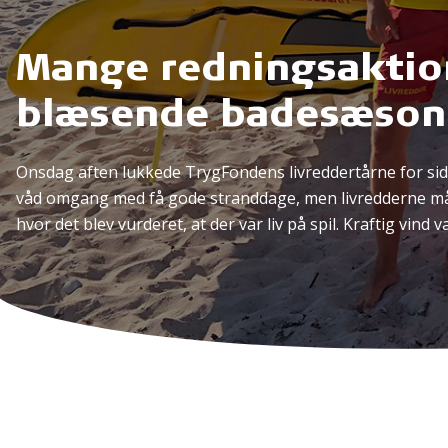
Mange redningsaktion
blæsende badesæson
Onsdag aften lukkede TrygFondens livreddertårne for sidst
våd omgang med få gode stranddage, men livredderne mått
hvor det blev vurderet, at der var liv på spil. Kraftig vind