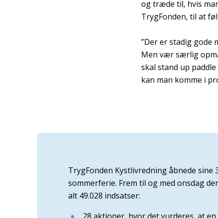
og træde til, hvis ma
TrygFonden, til at f
”Der er stadig gode m
Men vær særlig opmæ
skal stand up paddle 
kan man komme i prob
TrygFonden Kystlivredning åbnede sine 3
sommerferie. Frem til og med onsdag den 
alt 49.028 indsatser:
28 aktioner, hvor det vurderes, at en 