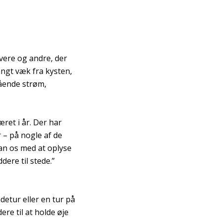
vere og andre, der
angt væk fra kysten,
gående strøm,
ret i år. Der har
 – på nogle af de
ran os med at oplyse
ere til stede.”
etur eller en tur på
re til at holde øje