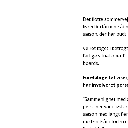
Det flotte sommervejr
livreddertårnene åbn
sæson, der har budt 
Vejret taget i betrag
farlige situationer 
boards.
Foreløbige tal vise
har involveret perso
”Sammenlignet med de
personer var i livsf
sæson med langt fler
med snitsår i foden 