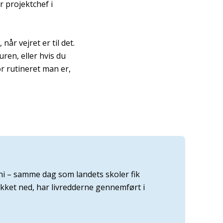
r projektchef i
år vejret er til det.
en, eller hvis du
or rutineret man er,
ni – samme dag som landets skoler fik
kket ned, har livredderne gennemført i