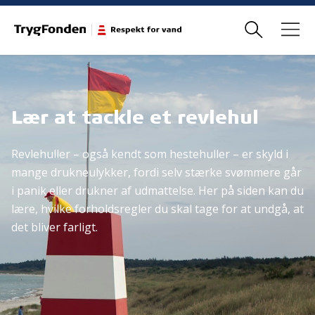
Lær at tackle et revlehul
Revlehuller – også kendt som hestehuller – er skyld i
mange drukneulykker, fordi selv stærke svømmere går
i panik eller drukner af udmattelse. Her på siden kan du
lære, hvilke forholdsregler du skal tage for at undgå, at
det bliver farligt.