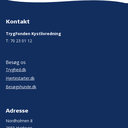
Kontakt
TrygFonden Kystlivredning
T:
70 23 01 12
Besøg os
Tryghed.dk
Hjertestarter.dk
Besøgshunde.dk
Adresse
Nordholmen 8
2650 Hvidovre