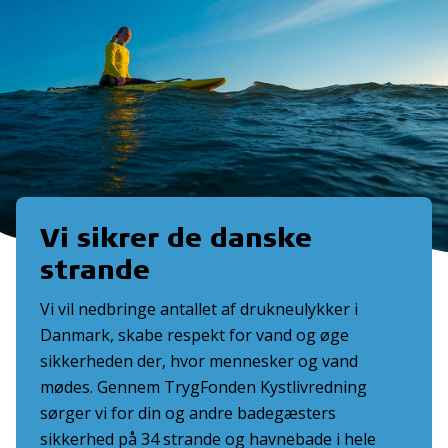
Vi sikrer de danske
strande
Vi vil nedbringe antallet af drukneulykker i
Danmark, skabe respekt for vand og øge
sikkerheden der, hvor mennesker og vand
mødes. Gennem TrygFonden Kystlivredning
sørger vi for din og andre badegæsters
sikkerhed på 34 strande og havnebade i hele