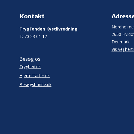
Kontakt
Adress
Nordholme
TrygFonden Kystlivredning
2650 Hvido
T:
70 23 01 12
Denmark
Vis vej herti
Besøg os
Tryghed.dk
Hjertestarter.dk
Besøgshunde.dk