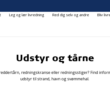
t
Leg og lær livredning
Red dig selv og andre
Bliv liv
Udstyr og tårne
ivreddertårn, redningskranse eller redningsstiger? Find inf
udstyr til strand, havn og svømmehal.