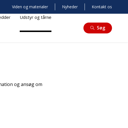
Viden og materialer
Nyheder
Kontakt os
redder
Udstyr og tårne
Søg
ormation og ansøg om