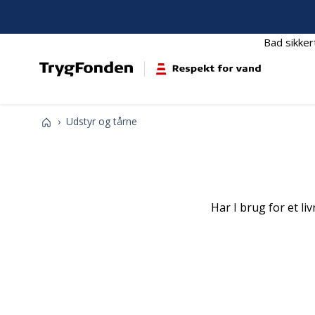
Bad sikker
Respektforvand.dk
Udstyr og tårne
Har I brug for et l